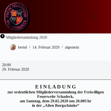
Zum
Inhalt
springen
Mitgliedersammlung 2020
bernd
14. Februar 2020
algemein
Mitgliedersammlung
20:00
2020
29. Februar 2020
E I N L A D U N G
zur ordentlichen Mitgliederversammlung der Freiwilligen
Feuerwehr Schadeck,
am Samstag, dem 29.02.2020 um 20.00Uhr
in der „Alten Burgschänke“