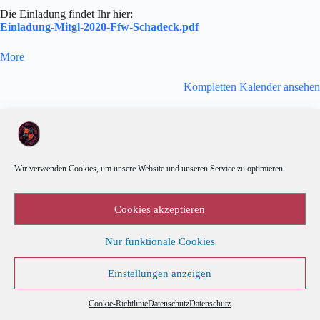
Die Einladung findet Ihr hier:
Einladung-Mitgl-2020-Ffw-Schadeck.pdf
about
More
{title}
Kompletten Kalender ansehen
Wir verwenden Cookies, um unsere Website und unseren Service zu optimieren.
Cookies akzeptieren
Nur funktionale Cookies
Einstellungen anzeigen
Kalender
Cookie-Richtlinie (EU)
Datenschutz
Cookie-Richtlinie
Datenschutz
Datenschutz
Copyright © 2026 - by byte-hit IT-Leistungen