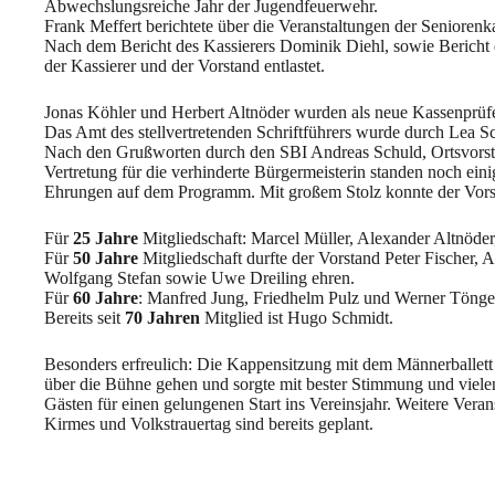
Abwechslungsreiche Jahr der Jugendfeuerwehr.
Frank Meffert berichtete über die Veranstaltungen der Seniorenk
Nach dem Bericht des Kassierers Dominik Diehl, sowie Bericht
der Kassierer und der Vorstand entlastet.
Jonas Köhler und Herbert Altnöder wurden als neue Kassenprüf
Das Amt des stellvertretenden Schriftführers wurde durch Lea S
Nach den Grußworten durch den SBI Andreas Schuld, Ortsvorste
Vertretung für die verhinderte Bürgermeisterin standen noch eini
Ehrungen auf dem Programm. Mit großem Stolz konnte der Vorst
Für
25 Jahre
Mitgliedschaft: Marcel Müller, Alexander Altnöder
Für
50 Jahre
Mitgliedschaft durfte der Vorstand Peter Fischer, 
Wolfgang Stefan sowie Uwe Dreiling ehren.
Für
60 Jahre
: Manfred Jung, Friedhelm Pulz und Werner Tönge
Bereits seit
70 Jahren
Mitglied ist Hugo Schmidt.
Besonders erfreulich: Die Kappensitzung mit dem Männerballett
über die Bühne gehen und sorgte mit bester Stimmung und viele
Gästen für einen gelungenen Start ins Vereinsjahr. Weitere Vera
Kirmes und Volkstrauertag sind bereits geplant.