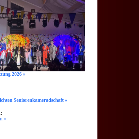
tzung 2026 »
»
ichten Seniorenkameradschaft »
:
n »