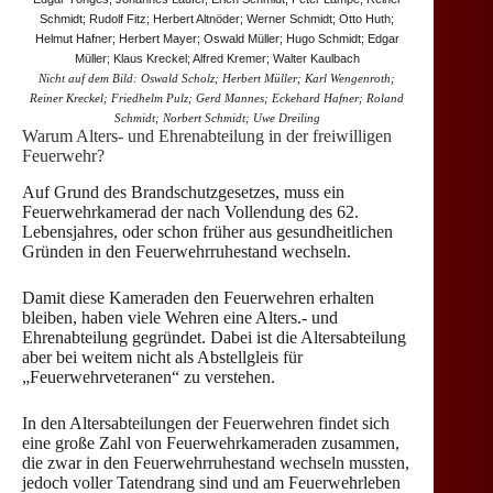
Schmidt; Rudolf Fitz; Herbert Altnöder; Werner Schmidt; Otto Huth;
Helmut Hafner; Herbert Mayer; Oswald Müller; Hugo Schmidt; Edgar
Müller; Klaus Kreckel; Alfred Kremer; Walter Kaulbach
Nicht auf dem Bild: Oswald Scholz; Herbert Müller; Karl Wengenroth;
Reiner Kreckel; Friedhelm Pulz; Gerd Mannes; Eckehard Hafner; Roland
Schmidt; Norbert Schmidt; Uwe Dreiling
Warum Alters- und Ehrenabteilung in der freiwilligen
Feuerwehr?
Auf Grund des Brandschutzgesetzes, muss ein
Feuerwehrkamerad der nach Vollendung des 62.
Lebensjahres, oder schon früher aus gesundheitlichen
Gründen in den Feuerwehrruhestand wechseln.
Damit diese Kameraden den Feuerwehren erhalten
bleiben, haben viele Wehren eine Alters.- und
Ehrenabteilung gegründet. Dabei ist die Altersabteilung
aber bei weitem nicht als Abstellgleis für
„Feuerwehrveteranen“ zu verstehen.
In den Altersabteilungen der Feuerwehren findet sich
eine große Zahl von Feuerwehrkameraden zusammen,
die zwar in den Feuerwehrruhestand wechseln mussten,
jedoch voller Tatendrang sind und am Feuerwehrleben