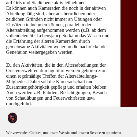
auf Orts und Stadtebene aktiv teilnehmen.
Es können auch Kameraden die noch in der aktiven
Abteilung tätig sind, aber aus beruflichen oder
zeitlichen Gründen nicht immer an Übungen oder
Einsätzen teilnehmen können, parallel in der
Altersabteilung aufgenommen werden (z.B. ab dem
vollendeten 50. Lebensjahr). So kann das Wissen und
die Erfahrung der älteren Kameraden durch
gemeinsame Aktivitäten weiter an die nachrückende
Generation weitergegeben werden.
Zu den Aktivitäten, die in den Altersabteilungen der
Ortsfeuerwehren durchgeführt werden gehören zum
einen regelmäßige Treffen der Altersabteilungs-
Mitglieder. Dabei soll die Kameradschaft und
Zusammengehörigkeit gepflegt und erhalten bleiben.
Auch werden z.B. Fahrten, Besichtigungen, Besuch
von Schauübungen und Feuerwehrfesten usw.
durchgeführt.
Ohne Kameradschaft, ist in der Feuerwehr undenkbar.
Wo zwei Mann zum Innenangriff in ein brennendes
Gebäude eindringen, muss sich jeder bedingungslos auf
den anderen verlassen können. Das ist keine Frage der
Wir verwenden Cookies, um unsere Website und unseren Service zu optimieren.