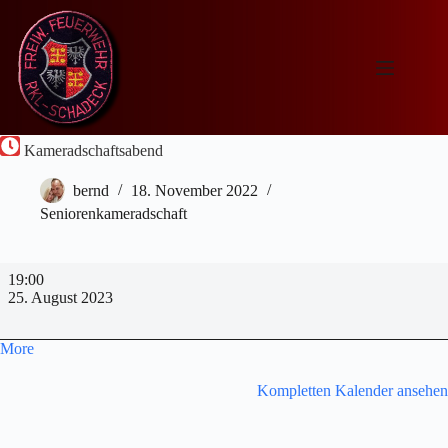
Zum
Inhalt
springen
Kameradschaftsabend
bernd
18. November 2022
Seniorenkameradschaft
Kameradschaftsabend
19:00
25. August 2023
about
More
{title}
Kompletten Kalender ansehen