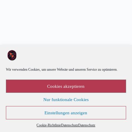
Wir verwenden Cookies, um unsere Website und unseren Service zu optimieren.
Cookies akzeptieren
Nur funktionale Cookies
Einstellungen anzeigen
Kalender
Cookie-Richtlinie (EU)
Datenschutz
Cookie-Richtlinie
Datenschutz
Datenschutz
Copyright © 2026 - by byte-hit IT-Leistungen