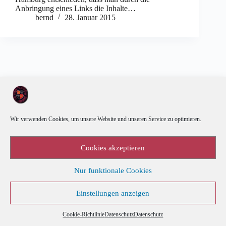
Anbringung eines Links die Inhalte…
bernd
28. Januar 2015
Wir verwenden Cookies, um unsere Website und unseren Service zu optimieren.
Cookies akzeptieren
Nur funktionale Cookies
Einstellungen anzeigen
Kalender
Cookie-Richtlinie (EU)
Datenschutz
Cookie-Richtlinie
Datenschutz
Datenschutz
Copyright © 2026 - by byte-hit IT-Leistungen