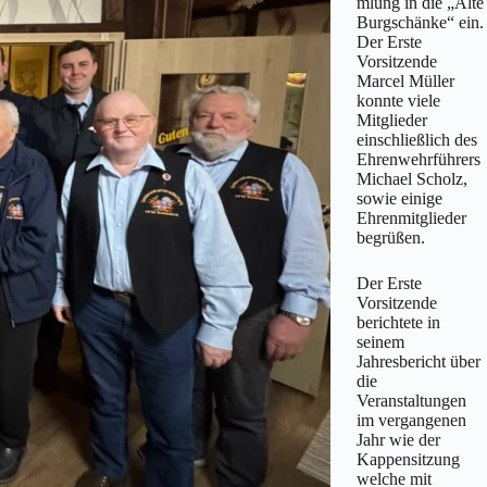
mlung in die „Alte
Burgschänke“ ein.
Der Erste
Vorsitzende
Marcel Müller
konnte viele
Mitglieder
einschließlich des
Ehrenwehrführers
Michael Scholz,
sowie einige
Ehrenmitglieder
begrüßen.
Der Erste
Vorsitzende
berichtete in
seinem
Jahresbericht über
die
Veranstaltungen
im vergangenen
Jahr wie der
Kappensitzung
welche mit