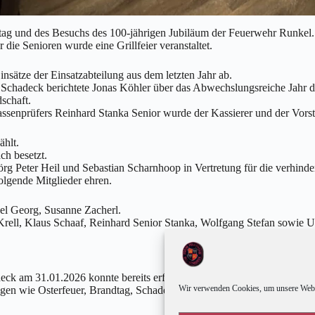
tag und des Besuchs des 100-jährigen Jubiläum der Feuerwehr Runkel
ie Senioren wurde eine Grillfeier veranstaltet.
nsätze der Einsatzabteilung aus dem letzten Jahr ab.
& Schadeck berichtete Jonas Köhler über das Abwechslungsreiche Jahr 
schaft.
senprüfers Reinhard Stanka Senior wurde der Kassierer und der Vorsta
ählt.
ch besetzt.
 Peter Heil und Sebastian Scharnhoop in Vertretung für die verhinder
lgende Mitglieder ehren.
sel Georg, Susanne Zacherl.
 Krell, Klaus Schaaf, Reinhard Senior Stanka, Wolfgang Stefan sowie 
eck am 31.01.2026 konnte bereits erfolgreich über die Bühne gehen un
Wir verwenden Cookies, um unsere Websi
ngen wie Osterfeuer, Brandtag, Schadecker Kirmes und Volkstrauertag si