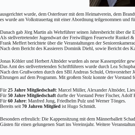
ausgerichtet wurde, dem Osterfeuer mit dem Heimatverein, dem Brand
es wurde am Volkstrauertag mit einer Abordnung teilgenommen und für d
Danach gab Jörg Martin als Wehrführer seinen Jahresbericht über die Ei
Als stellvertretender Jugendwart der Freiwilligen Feuerwehr Runkel 
Frank Meffert berichtete über die Veranstaltungen der Seniorenkamerad
Nach dem Bericht des Kassierers Dominik Diehl, sowie Bericht des Kas
Jonas Köhler und Herbert Altnöder wurden als neue Kassenprüfer gew
Das Amt des stellvertretenden Schriftführers wurde durch Lea Schupba
Nach den Grußworten durch den SBI Andreas Schuld, Ortsvorsteher Jörg
Ehrungen auf dem Programm. Mit großem Stolz konnte der Vorstand fo
Für
25 Jahre Mitgliedschaft
: Marcel Müller, Alexander Altnöder, Lie
Für
50 Jahre Mitgliedschaft
durfte der Vorstand Peter Fischer, Adolf
Für
60 Jahre
: Manfred Jung, Friedhelm Pulz und Werner Tönges.
Bereits seit
70 Jahren Mitglied
ist Hugo Schmidt.
Besonders erfreulich: Die Kappensitzung mit dem Männerballett Schad
Gästen für einen gelungenen Start ins Vereinsjahr. Weitere Veranstaltu