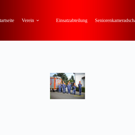
tartseite
Verein
Einsatzabteilung
Seniorenkameradsch